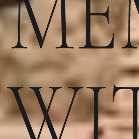
ME
WI