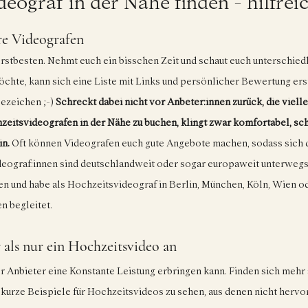
eograf in der Nähe finden - hilfreic
re Videografen
 erstbesten. Nehmt euch ein bisschen Zeit und schaut euch unterschied
öchte, kann sich eine Liste mit Links und persönlicher Bewertung ers
ezeichen ;-) 
Schreckt dabei nicht vor Anbeter:innen zurück, die vielle
itsvideografen in der Nähe zu buchen, klingt zwar komfortabel, schr
in.
 Oft können Videografen euch gute Angebote machen, sodass sich d
deograf:innen sind deutschlandweit oder sogar europaweit unterwegs. 
en und habe als Hochzeitsvideograf in Berlin, München, Köln, Wien o
 begleitet.
als nur ein Hochzeitsvideo an
der Anbieter eine Konstante Leistung erbringen kann. Finden sich mehr a
 kurze Beispiele für Hochzeitsvideos zu sehen, aus denen nicht hervor