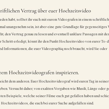
hriftlichen Vertrag über euer Hochzeitsvideo
eden habt, solltet ihr euch mit eurem Videografen in einem schriftlich
al unangenehm sein, ist aber eine gute Grundlage für gegenseitiges V
ht, den Vertrag genau zu lesen und eventuell unklare Passagen mit d
r Schritt erledigt, könnt ihr den Punkt Hochzeitsvideo von eurer To-do
nd Informationen, die euer Videographiq noch braucht, wird Sie oder  
rem Hochzeitsvideografen inspirieren. 
eicht dem anderen. Euer Hochzeitsvideograf wird euren Tag in seiner
eben. Versucht daher, von exakten Vorgaben wie Musik, Länge oder g
en Beispiele, welche seiner Filme euch gut gefallen haben und schick
 Hochzeitsvideos, die euch bei eurer Suche aufgefallen sind.