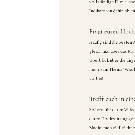
vollständige Film auss
Indikatoren dafür, ob e
Fragt euren Hochz
Häufig sind die besten 
gleich mal über das 
Kon
Überblick über die ung
mehr zum Thema "Was ko
vorbei!
Trefft euch in e
So lernt ihr euren Vide
euren Hochzeitstag geme
Macht euch vielleicht e