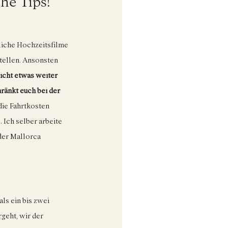
he Tips!
liche Hochzeitsfilme 
tellen. Ansonsten 
icht etwas weiter 
änkt euch bei der 
ie Fahrtkosten 
Ich selber arbeite 
der Mallorca 
ls ein bis zwei 
geht, wir der 