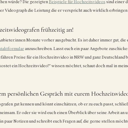
ehen würde? Die gezeigten 
Beispiele für Hochzeitsvideos
 sind einer 
uer Videograph die Leistung die er verspricht auch wirklich erbringen 
eitsvideografen frühzeitig an!
Anbieter:innen Monate vorher ausgebucht. Es ist daher immer gut, die 
taktformular
 anzuschreiben. Lasst euch ein paar Angebote zuschicken
efähren Preise für ein Hochzeitsvideo in NRW und ganz Deutschland b
stet ein Hochzeitsvideo?" wissen möchtet, schaut doch mal in mein
inem persönlichen Gespräch mit eurem Hochzeitsvide
ografen gut kennen und könnt einschätzen, ob er zu euch passt, schließ
insam. Er oder sie wird euch einen Überblick über seine Arbeit an u
in paar Notizen und schreibt euch Fragen auf, die gerne stellen möcht